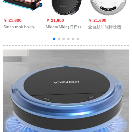
￥ 21,600
￥ 21,600
￥ 21,600
￥
Smith molt bo-to-
Midea(Mide)打扫ロボ
全自動知能掃除機の
intre-ment家庭用全自
ット5 Extr扫引一体ス
人が掃除機でベッド
动ローリングして濡
ヌービゲームショウ
を掃除します。
れたままのmolt-maの
ショウ计画家庭扫除
ローリングリングを
机
拭き取る。