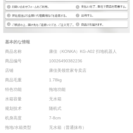
基本的な情報
商品名称
康佳（KONKA）KG-A02 扫地机器人
商品编号
10026490382236
店铺
康佳美领世家专卖店
商品毛重
1.78kg
特色功能
拖地功能
水箱容量
无水箱
规划技术
随机式
机身高度
7-8cm
拖地/水箱类型
无水箱（普通抹布）