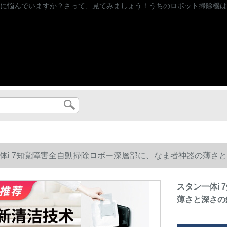
に悩んでいますか？さって、見てみましょう！うちのロボット掃除機は
体i 7知覚障害全自動掃除ロボー深層部に、なま者神器の薄さ
スタン一体i
薄さと深さの