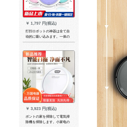
￥
1,797 円(税込)
打扫ロボットの神器は全て自
动的に吸い込みます。一体の
家の知能の电器の扫除机のモ
レップの新型の3200 paが扫
きます。
￥
3,923 円(税込)
ボントの家を掃除して電気掃
除機を掃除します。小家电の