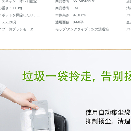
商品名称：スキャン一体i 7知能記憶認識障害全自動掃除ロボット深層部に怠け者神器の薄さと深さの銀色をしみこませます。
商品番号：55150569978
重さ：1.0 kg
商品番号：TM_
清
タイプ：ロボットを掃除したり、ロボットを引きずったり、ロボットを洗ったりします。
本体高さ：9-10 cm
バ
61-120分
適用面積：0-60平
企
イプ：無ブラシモータ
モップ/タンクタイプ：水の浸透箱
バ