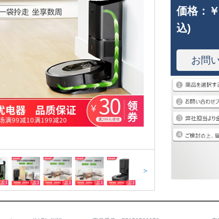
価格：
￥
込)
お問
>