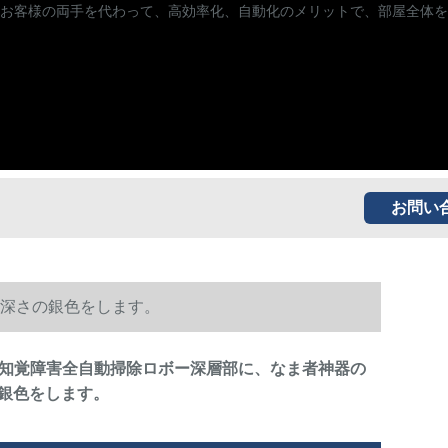
お客様の両手を代わって、高効率化、自動化のメリットで、部屋全体を
お問い
と深さの銀色をします。
 7知覚障害全自動掃除ロボー深層部に、なま者神器の
銀色をします。