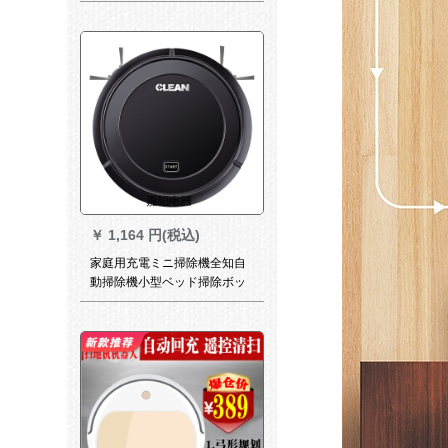
室内扫除电気事务室の白い扫
除ロボットです。
￥
1,164 円(税込)
家庭用充電ミニ掃除機全知自
動掃除機小型ベッド掃除ボッ
クス黒普通三合一項