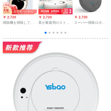
￥ 2,720
￥ 2,720
￥ 2,720
￥
掃除機を掃除してい
星が家庭用のストー
スーパー掃除ロボッ
る人がストリットで
ルサイクロンを扫除
トの全自動掃除機掃
全部自動的に掃除機
しています。同じる
除機のモレップで拭
をかけています。
くけ者掃除機の超薄
いて家庭用パングレ
型クリーク【国内モ
ーの大パワ吸力はモ
デカル】
レッジを送ります。