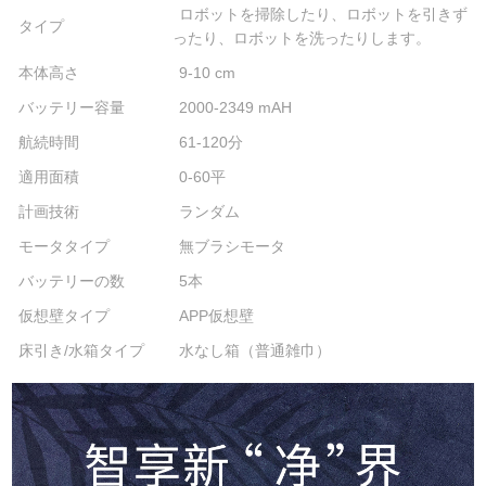
ロボットを掃除したり、ロボットを引きず
タイプ
ったり、ロボットを洗ったりします。
本体高さ
9-10 cm
バッテリー容量
2000-2349 mAH
航続時間
61-120分
適用面積
0-60平
計画技術
ランダム
モータタイプ
無ブラシモータ
バッテリーの数
5本
仮想壁タイプ
APP仮想壁
床引き/水箱タイプ
水なし箱（普通雑巾）