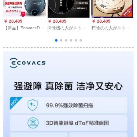
￥ 28,485
￥ 28,485
￥ 28,485
￥
【新品】EcovacsDG
掃除機の人がストに
扫除机の人がストレ
36/DN 520掃除ロー
掃除して、ロボット
ッサー扫除机を使っ
ボット家庭用ハーン
一体機のブロック560
て、全部自动的に、
掃除機一体dn 520+雑
と同じです。
一体机の薄さの象牙
巾2枚追加
の白をやりました。