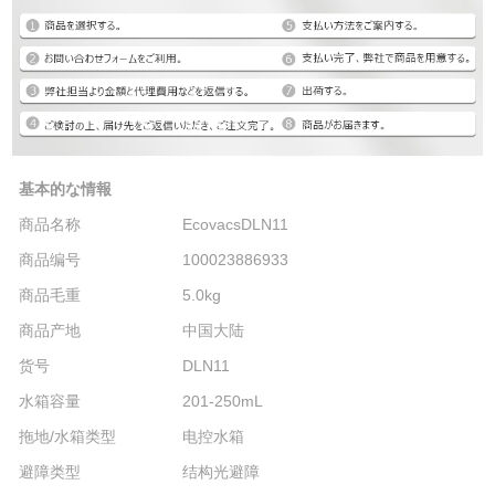
基本的な情報
商品名称
EcovacsDLN11
商品编号
100023886933
商品毛重
5.0kg
商品产地
中国大陆
货号
DLN11
水箱容量
201-250mL
拖地/水箱类型
电控水箱
避障类型
结构光避障