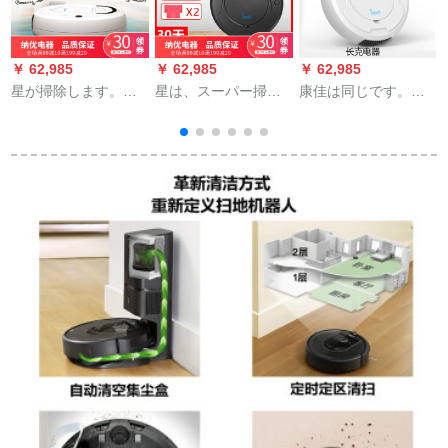
￥ 62,985
￥ 62,985
￥ 62,985
￥
星が掃除します。家
星は、スーパー掃除
康佳は同じです。掃
E
庭用全自動です。ス
ロボットの家庭用充
除機です。人が掃除
トに拭きます。
電掃除機を発見しま
機を使う。怠け者が
した。全自動掃除機
掃除します。一体機
です。一体掃除機を
の品質は白色に匹敵
掃除します。
する。