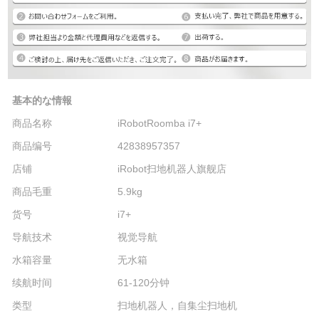
基本的な情報
商品名称
iRobotRoomba i7+
商品编号
42838957357
店铺
iRobot扫地机器人旗舰店
商品毛重
5.9kg
货号
i7+
导航技术
视觉导航
水箱容量
无水箱
续航时间
61-120分钟
类型
扫地机器人，自集尘扫地机