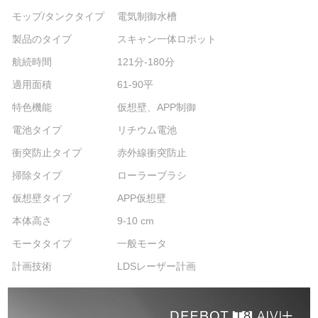
モップ/タンクタイプ
電気制御水槽
製品のタイプ
スキャン一体ロボット
航続時間
121分-180分
適用面積
61-90平
特色機能
仮想壁、APP制御
電池タイプ
リチウム電池
衝突防止タイプ
赤外線衝突防止
掃除タイプ
ローラーブラシ
仮想壁タイプ
APP仮想壁
本体高さ
9-10 cm
モータタイプ
一般モータ
計画技術
LDSレーザー計画