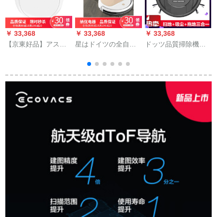
￥ 33,368
￥ 33,368
￥ 33,368
￥
【京東好品】アスタ
星はドイツの全自動
ドッツ品質掃除機
E
ー家庭用全自動掃除
掃除機を発見しまし
2019ネトレット型ス
機がお上手一体機の
た。
キャナ02【白】＋充
白を掃除します。
電器＋雑巾*2