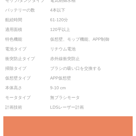
モップ/タンクタイプ
電気制御水槽
バッテリーの数
4本以下
航続時間
61-120分
適用面積
120平以上
特色機能
仮想壁、モップ機能、APP制御
電池タイプ
リチウム電池
衝突防止タイプ
赤外線衝突防止
掃除タイプ
ブラシの吸い口を交換する
仮想壁タイプ
APP仮想壁
本体高さ
9-10 cm
モータタイプ
無ブラシモータ
計画技術
LDSレーザー計画