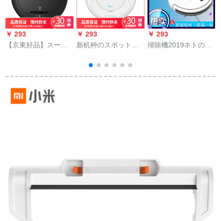
￥ 293
￥ 293
￥ 293
￥
【京東好品】スーパ
新机种のスポットラ
掃除機2019ネトの赤
ー掃除機の人がK 5 W
イトは全自动的にモ
の振動と同じじたプ
掃除機を使います。
ップを吸い込む一体
ロの全自動掃除ロボ
机です。
ットボックスの知覚
を怠ることができま
す。騒音音が低く、
多機能薄型白色リモ
コ+APP+水箱