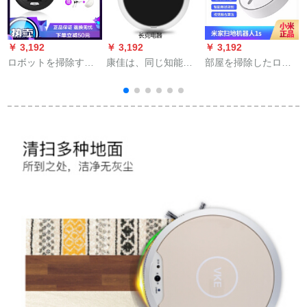
￥ 3,192
￥ 3,192
￥ 3,192
￥
ロボットを掃除する
康佳は、同じ知能清
部屋を掃除したロボ
H
ことで、家庭用掃除
扫ロボットの家庭用
ット1 S xiaomi掃除機
機は一体のミニ型の
充电全知能自动导ス
レザ+视覚融合ナビィ
超薄黒を掃除しま
イップボックスの品
す。
质は黒に匹敌しま
す。