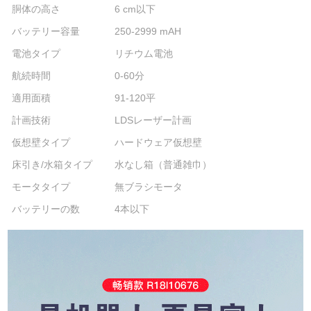
胴体の高さ
6 cm以下
バッテリー容量
250-2999 mAH
電池タイプ
リチウム電池
航続時間
0-60分
適用面積
91-120平
計画技術
LDSレーザー計画
仮想壁タイプ
ハードウェア仮想壁
床引き/水箱タイプ
水なし箱（普通雑巾）
モータタイプ
無ブラシモータ
バッテリーの数
4本以下