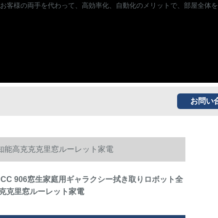
お客様の両手を代わって、高効率化、自動化のメリットで、部屋全体を
お問い
自動知能高克克克里窓ルーレット家電
CR CC 906窓生家庭用ギャラクシー拭き取りロボット全
克克里窓ルーレット家電