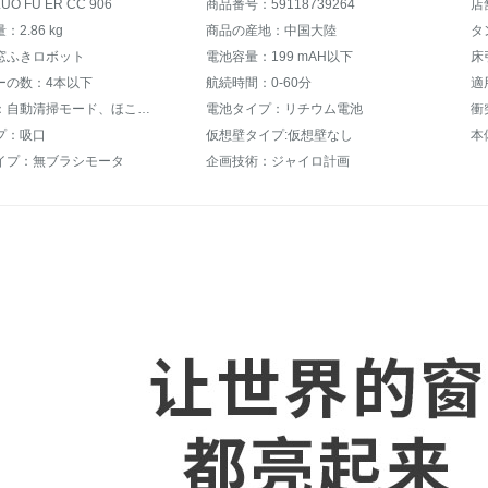
O FU ER CC 906
商品番号：59118739264
2.86 kg
商品の産地：中国大陸
タ
窓ふきロボット
電池容量：199 mAH以下
ーの数：4本以下
航続時間：0-60分
適
特色機能：自動清掃モード、ほこり識別センサー、延辺清掃機能、隅清掃、APP制御
電池タイプ：リチウム電池
衝
プ：吸口
仮想壁タイプ:仮想壁なし
本
イプ：無ブラシモータ
企画技術：ジャイロ計画