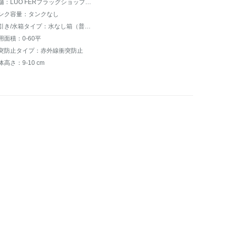
店舗：LUO FERフラッグショップの共同購入
ンク容量：タンクなし
床引き/水箱タイプ：水なし箱（普通雑巾）
用面積：0-60平
突防止タイプ：赤外線衝突防止
体高さ：9-10 cm