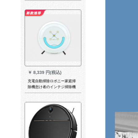
の家の知能の電気の掃除機を
掃きます。
￥
8,339 円(税込)
充電自動掃除ロボニー家庭掃
除機怠け者のインテジ掃除機
新モデル二掃除機ホワイト