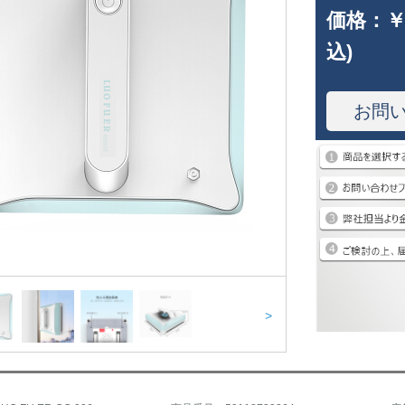
価格：
￥
込)
お問
>