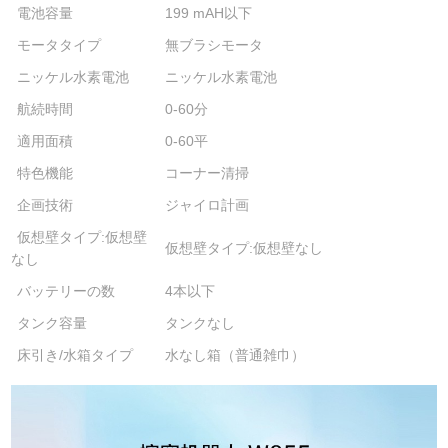
電池容量
199 mAH以下
モータタイプ
無ブラシモータ
ニッケル水素電池
ニッケル水素電池
航続時間
0-60分
適用面積
0-60平
特色機能
コーナー清掃
企画技術
ジャイロ計画
仮想壁タイプ:仮想壁
仮想壁タイプ:仮想壁なし
なし
バッテリーの数
4本以下
タンク容量
タンクなし
床引き/水箱タイプ
水なし箱（普通雑巾）