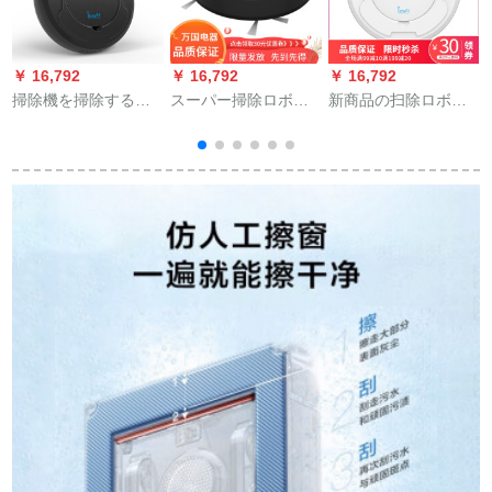
￥ 16,792
￥ 16,792
￥ 16,792
￥
掃除機を掃除する人
スーパー掃除ロボッ
新商品の扫除ロボッ
が掃除機を使う。ス
ト家庭用全自動掃除
トは家庭用全自动で
ト三合一で充電しま
機で、三合一体機の
ラインストーンに拭
す。全自動掃除機は
ピアが黒くて、星米
きます。
三合に一黒です。
をモモにして充電し
ます。