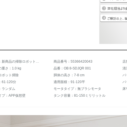
商品名称：新商品の掃除ロボットは全自動的に掃除して一体家庭用の知能掃除機のモップのアイデアの極薄灰色を引きずります。
商品番号：55366420043
重さ：1.0 kg
品番：OB 8-SDJQR 001
清
ロボット掃除
胴体の高さ：7-8 cm
バ
61-120分
適用面積：91-120平
バ
：ランダム
モータタイプ：無ブラシモータ
イプ：APP仮想壁
タンク容量：81-150ミリリットル