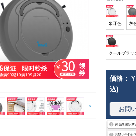
象牙色
灰
クールブラッ
価格：
￥
込)
>
お問