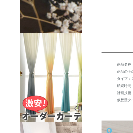
商品の毛の
タイプ：
航続時間：
計画技術
仮想壁タ