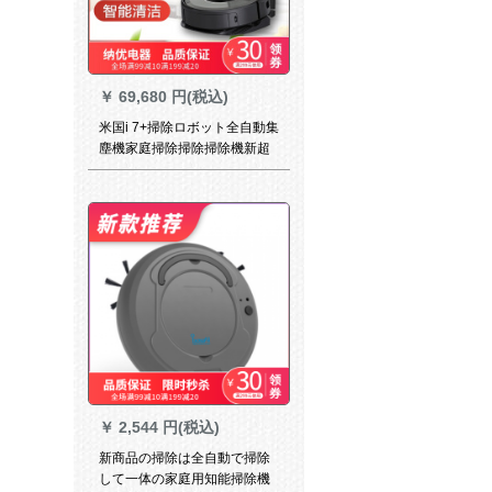
￥
69,680 円(税込)
米国i 7+掃除ロボット全自動集
塵機家庭掃除掃除掃除機新超
薄型タイプ【国行】i 7+店舗割
引き
￥
2,544 円(税込)
新商品の掃除は全自動で掃除
して一体の家庭用知能掃除機