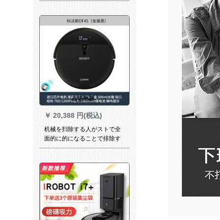
掃除機シルバ+ブラック
￥
20,388 円(税込)
机械を扫除する人がストで全
面的に的になることで排除す
る宝DF 45メタルブロックが
全く新です。