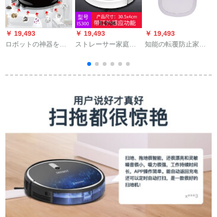
￥ 19,493
￥ 19,493
￥ 19,493
￥
ロボットの神器を掃
ストレーサー家庭用
知能の転覆防止家庭
除して、全部自動的
全自動一体機掃除機
用オートマチック扫
に吸い込んで一体の
三合一拭き掃除機の
除机は一体の怠け者
家の知能の電気の掃
怠惰者が神器の白赤
神器の白をさす。
除機を掃きます。
外線センセイを掃除
します。