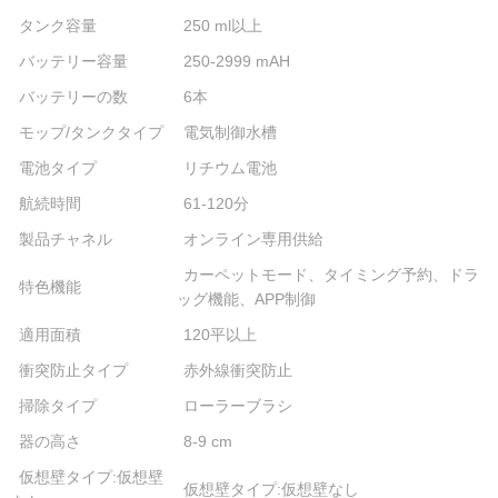
タンク容量
250 ml以上
バッテリー容量
250-2999 mAH
バッテリーの数
6本
モップ/タンクタイプ
電気制御水槽
電池タイプ
リチウム電池
航続時間
61-120分
製品チャネル
オンライン専用供給
カーペットモード、タイミング予約、ドラ
特色機能
ッグ機能、APP制御
適用面積
120平以上
衝突防止タイプ
赤外線衝突防止
掃除タイプ
ローラーブラシ
器の高さ
8-9 cm
仮想壁タイプ:仮想壁
仮想壁タイプ:仮想壁なし