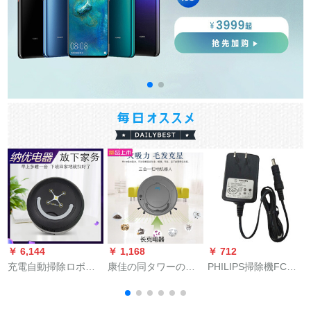
￥ 6,144
￥ 1,168
￥ 712
￥
充電自動掃除ロボニ
康佳の同タワーの扫
PHILIPS掃除機FC
ー家庭掃除機怠け者
除机の品质は白に匹
6469 FC 6171 FC
のインテジ掃除機新
敌します。
6407充電器の電源器