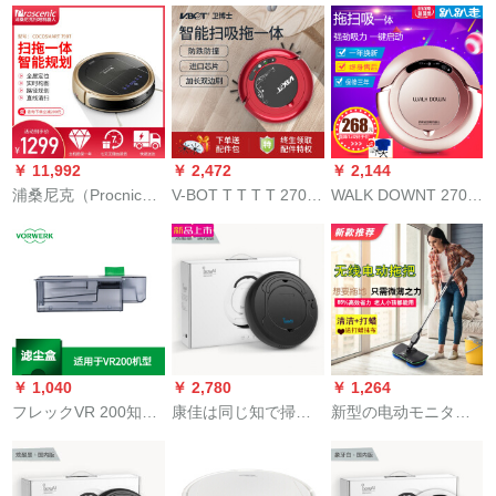
トの掃除3全自動知能
除ロボット1 C家庭掃
ロボット自動掃除機
家庭用エコー掃除機
除機スッパー一体ロ
インテジ家庭用地宝
ボット1 C
防落R 1-L 061 E順豊
￥ 11,992
￥ 2,472
￥ 2,144
浦桑尼克（Procnic）
V-BOT T T T T 270-2
WALK DOWNT 270掃
790 tロボット全自動
掃除ローボット吸引
除ローボット家庭用
家庭用知能掃除ベッ
一体機インテージ家
超薄スマルト掃除機
ドモップ一体偵察計
庭掃除機xiaomi粒全
全自動湿式拭き取り
画遠隔操作土豪金
自動ベッド引き機イ
機ワイヤレスクリー
ベントリ掃除機プロ
ナ掃除機xiaomi粒ミ
シュートが魅力的で
ヌ
す。
￥ 1,040
￥ 2,780
￥ 1,264
フレックVR 200知能
康佳は同じ知で掃除
新型の电动モニター
家庭掃除機レゾーザ
ができます。家庭用
家庭用无线充电クリ
ビゲームショウ全自
充電三合でボックス
ーナーは回転してい
動掃除機掃除機ロボ
を掃除します。黒い
ます。