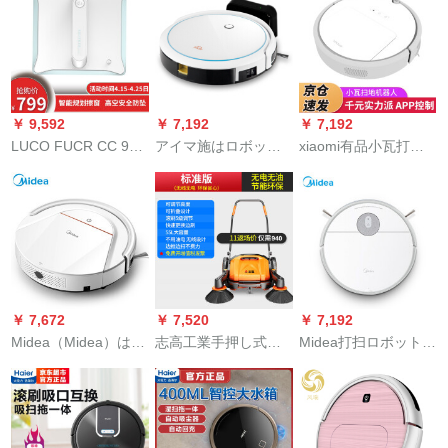
自動一体ウェルレッ
8774/82吸口を広くし
体機家電黒
ト掃除機を掃除しま
て、髪の毛の巻き込
す。
みを防ぎます。四輪
駆
￥ 9,592
￥ 7,192
￥ 7,192
LUCO FUCR CC 906
アイマ施はロボット
xiaomi有品小瓦打扫
窓生家庭用ギャラク
の知能家庭用全自動
ロボット2世代青春版
シー拭き取りロボッ
掃除機を掃除しま
家庭知能全自動掃除
ト全自動知能高克克
す。掃除機は一体に
機吸小ロックPppy毛
克里窓ルーレット家
モーニングをしま
APP远隔制御計画路
電
す。
線小瓦打扫ロボット2
世代青春版
￥ 7,672
￥ 7,520
￥ 7,192
Midea（Midea）はロ
志高工業手押し式無
Midea打扫ロボットの
ボット掃除機を掃除
動力掃除機場の養殖
家庭用全自动知能超
して、一体機を掃除
場道路倉庫の粉塵清
薄型扫除机をベット
します。全自動知能
掃車標準モデル
に落とし、モップ一
掃除機インテル家庭
体机で拭き取ったI 5