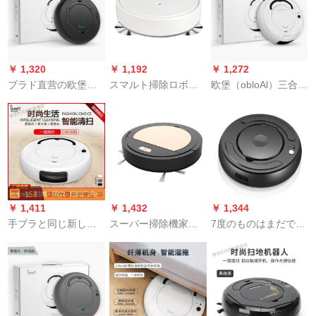
ット部品フティック
中国語の包装です。
ス
￥ 1,320
￥ 1,192
￥ 1,272
ブラド直营の欧堡の
スマルト掃除ロボッ
欧堡（obloAl）三合一
三合一扫は机工厂の
ト家庭用の全自動掃
掃除機は自動的に家
直营の知能赠り物を
除機、静音掃除機、
庭用知能掃除ロボッ
吸入します。家庭用
おっくな人が掃除す
トの乾湿二牽引アイ
掃除ロボットのクロ-
る機械プロです。
ボンの白-国内版を掃
国内版
除します。
￥ 1,411
￥ 1,432
￥ 1,344
手ブラと同じ新しぃ
スーパー掃除機家庭
7度のものはまだで
は掃除機です。人が
用全自動毛髪灰掃除
す。掃除機が全部自
掃除機のバッテリー
機を充電して、三合
動的に掃除されてい
を使って充電しま
一体で吸込です。
ます。机械をスポッ
す。掃除機は自動的
トライトに扫除しま
に吸い込みます。
す。怠け者の掃除機