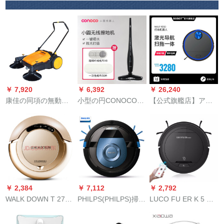
型超薄型モデル、掃
に適しました。
除機ホワイト
￥ 7,920
￥ 6,392
￥ 26,240
康佳の同項の無動力
小型の円CONOCOの
【公式旗艦店】アメ
工業の清掃車の押し
手持ち式の无线モレ
リカのBOT掃除機家
式掃除機の工場の不
ッジは自动的に回転
が一体となって掃引
動産の倉庫の作業場
しています。モレッ
する全自動超薄型ス
のごみの清掃車のロ
プの一体机の家庭用
リムタイプスーパー
ボットの980型の基礎
黒を打ちます。
掃除機NAVI 1030
金
￥ 2,384
￥ 7,112
￥ 2,792
WALK DOWN T 270
PHILPS(PHILPS)掃除
LUCO FU ER K 5 W
ロボット家庭用超薄
ロボテテテリング家
ローボットAPP操作
型サイトー掃除機全
庭用薄型掃除機FFC
知能家庭用吸掃引一