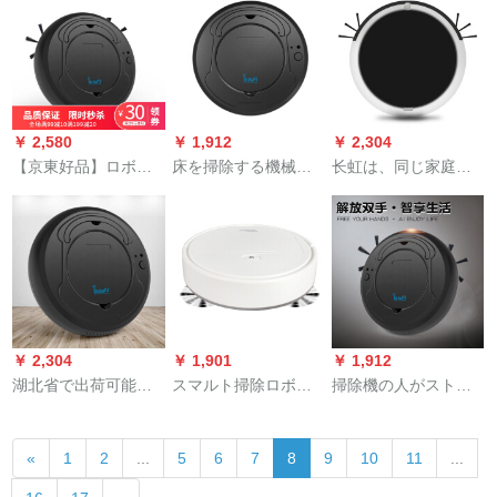
ホワイト四合一
します、ローリング
します。
ワpaーフート1
sh【DN 55 DN 33 DN
520】
￥ 2,580
￥ 1,912
￥ 2,304
【京東好品】ロボッ
床を掃除する機械の
长虹は、同じ家庭用
ト家庭を掃除するた
人がストールで地面
知能打扫ロボットと
めの全自動ラインテ
を三合一体掃除機に
一绪に、全自动扫除
ージにベットをモッ
します。オルブロッ
机の充电多机能扫除
ピングした三合一掃
ク掃除機は05【黒】
机602-品质はウォー
機黒、
＋充電器は＋布をふ
ウォークシムの家に
きます。
匹敌します。
￥ 2,304
￥ 1,901
￥ 1,912
湖北省で出荷可能な
スマルト掃除ロボッ
掃除機の人がストフ
ヨーロッパトチの知
ト家庭用の全自動掃
ォーで三合一体掃除
能掃除ボロッテの小
除機、静音掃除機、
機をかけています。
«
1
2
...
5
6
7
8
9
10
11
...
さな家庭用全自動ベ
おっくな人が掃除す
プロは気高くて、黒
ッド引き機の三合一
る機械プロです。
*2枚の雑巾で一体に