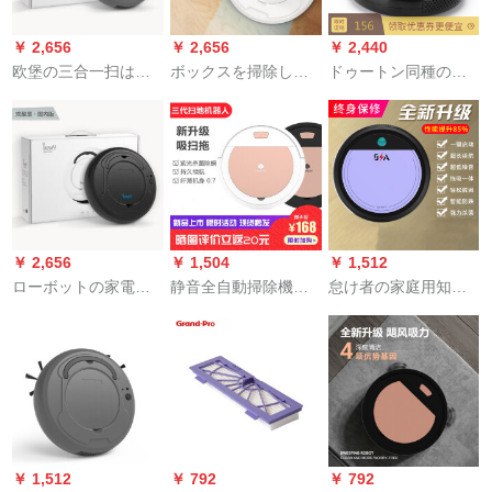
は黒の掃除機です。
￥ 2,656
￥ 2,656
￥ 2,440
欧堡の三合一扫は机
ボックスを掃除し
ドゥートン同種のス
械工厂を扫除して直
て、ボックスを充電
マルト掃除ボックス
接知能の赠り物の家
します。怠け者の掃
家庭用全自動掃除
庭用扫除ロケック吸
除機です。小型家電
機・引張機の怠け者
力の强いスモモの灰
掃除機xiaomi小ロッ
モ-タがク-ル黒アプレ
を吸込みます。
ク吸力クラ。国内版
ッド（大吸力＋保
です。
証）
￥ 2,656
￥ 1,504
￥ 1,512
ローボットの家電を
静音全自動掃除機の
怠け者の家庭用知能
掃除します。怠け者
人が怠け者で掃除機
除ロボットは全自动
掃除機xiaomiさん
を使って、一体機の
的にモレップの一体
roborock吸力が強く
ピアノの白を吸い込
机の三合一扫除机ブ
て、クールな黒で
みます。
ルック知能版に送り
す。国内版です。
ます。
￥ 1,512
￥ 792
￥ 792