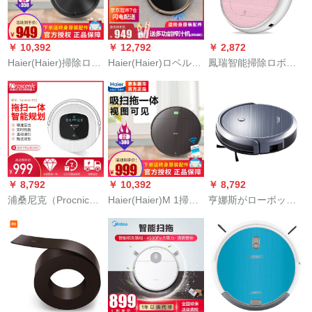
用オーフです。
youngフラッグの性能
を计划して掃引しま
す。
￥ 10,392
￥ 12,792
￥ 2,872
Haier(Haier)掃除ロボ
Haier(Haier)ロベルト
鳳瑞智能掃除ロボッ
ット知能全自動掃除
を掃除して、ホコリ
ト全自動スキャナ一
機ウェルレットナの
を吸うtb 35性能王
体機家庭用小型電気
一体機が拭く家庭用
【2020新品】TB 35
吸力掃除機超薄型モ
掃除ボックスB-JD 5
レップ吸引機xiaomi
D 5 H黒曜石
粒小rock ballgoルド
【アタップリ版＋掃
引＋落下防止】（リ
￥ 8,792
￥ 10,392
￥ 8,792
モコン付）
浦桑尼克（Procnic）
Haier(Haier)M 1掃除
亨娜斯がローボット
P 1 Sスーパー企画掃
機の人がウェルジェ
の家庭用全自動一体
除ロボット掃除機ア
ットでレンテジ自動
機掃除機を掃除しま
ップリケ家全自動ホ
montを使って、一体
す。超薄型のスリム
ワイト
機の超薄掃除機を
タイプのスポットラ
mottしてxiaomi粒モ
イト洗浄機です。
カブラを吸入しま
す。