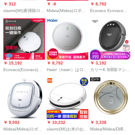
￥ 312
￥ -8
￥ 8,792
xiaomi(MI)家掃除ロボ
Midea(Midea)ロボス
Ecovacs Ecovacs掃
ット部品の仮想壁
全自動家庭用知能静
除ロボットの宝DG
音掃除機掃除機一体
805全自動知能企画超
機超薄型i 5 Young
薄型家庭用掃除機の
appフレットドホート
価格格は爆発的なも
電気製品を掃除しま
のです。薄い青色で
す。
す。
￥ 15,192
￥ 8,792
￥ 3,192
Ecovacs(Ecovacs)掃
Haier（haier）はロボ
カリーK 9掃除マシー
除ロボット掃引一体
ットを掃除して一体
ン人の家庭掃除機知
機ラインレット家庭
の家庭用知能掃除機
能全自動掃除機K 9 R
用全自動掃除機掃除
を掃引してxiaomi粒
黒-リモコなし-ワンタ
機床拭き機超薄型企
のペルトの髪の毛の
ッチで掃除します。
画の宝DH 36ホワイ
テティナTAB-T 510 S
ト
銀悦を吸入します。
￥ 9,592
￥ 10,232
￥ 3,338
Midea(Midea)ロボッ
xiaomi(MI)お米のお掃
Midea/Midea/D掃除