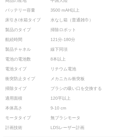
商品の産地
中国大陸
バッテリー容量
3500 mAH以上
床引き/水箱タイプ
水なし箱（普通雑巾）
製品のタイプ
掃除ロボット
航続時間
121分-180分
製品チャネル
線下同項
電池の電池数
8本以上
電池タイプ
リチウム電池
衝突防止タイプ
メカニカル衝突板
掃除タイプ
ブラシの吸い口を交換する
適用面積
120平以上
本体高さ
9-10 cm
モータタイプ
無ブラシモータ
計画技術
LDSレーザー計画