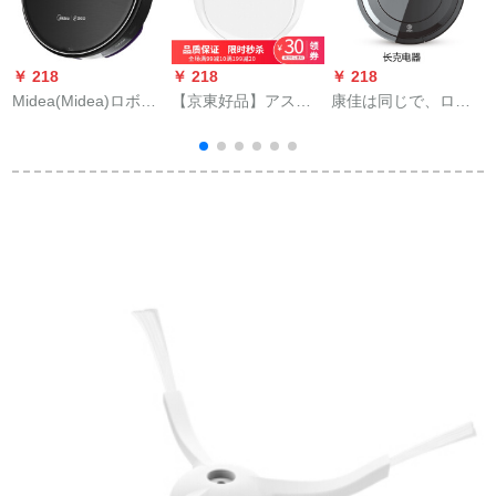
￥ 218
￥ 218
￥ 218
￥
Midea(Midea)ロボッ
【京東好品】アスタ
康佳は同じで、ロボ
E
ト家庭を掃除する全
ー家庭用全自動掃除
ットを掃除して供給
宝
自動知能掃除機でモ
機がお上手一体機の
してくれます。怠け
レップ一体機(曜石黒)
白を掃除します。
者が一体機を掃除し
を掃除します。
て家で掃除する掃除
機の品質は黒に匹敵
します。