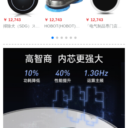
￥ 12,743
￥ 12,743
￥ 12,743
￥
掃除犬（SDG）スカ
HOBOT(HOBOT)窓
「电气制品専门店」
E
ウト家庭用全自動一
ふききロケット・ガ
扫除机を使っている
体機レットレットレ
ラスバット・ボケッ
人が、ストリットで
ットレットレットレ
ト・バック
自动的に吸える一体
ットレット
扫除机の宝家庭扫除
机アテネラック【普
通テープ25 CM】