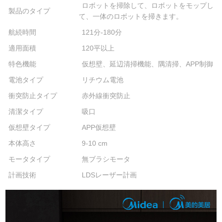
ロボットを掃除して、ロボットをモップし
製品のタイプ
て、一体のロボットを掃きます。
航続時間
121分-180分
適用面積
120平以上
特色機能
仮想壁、延辺清掃機能、隅清掃、APP制御
電池タイプ
リチウム電池
衝突防止タイプ
赤外線衝突防止
清潔タイプ
吸口
仮想壁タイプ
APP仮想壁
本体高さ
9-10 cm
モータタイプ
無ブラシモータ
計画技術
LDSレーザー計画