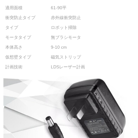
適用面積
61-90平
衝突防止タイプ
赤外線衝突防止
タイプ
ロボット掃除
モータタイプ
無ブラシモータ
本体高さ
9-10 cm
仮想壁タイプ
磁気ストリップ
計画技術
LDSレーザー計画