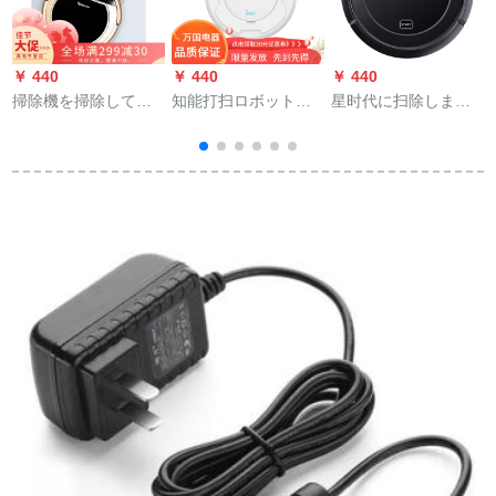
￥ 440
￥ 440
￥ 440
￥
掃除機を掃除してい
知能打扫ロボットの
星时代に扫除しまし
る人がストリットで
怠け者が扫除しま
た。3合1の自动家庭
全部自動的に掃除機
す。家で掃除しま
用扫除です。
をかけています。
す。掃除機は全自動
で一体になります。