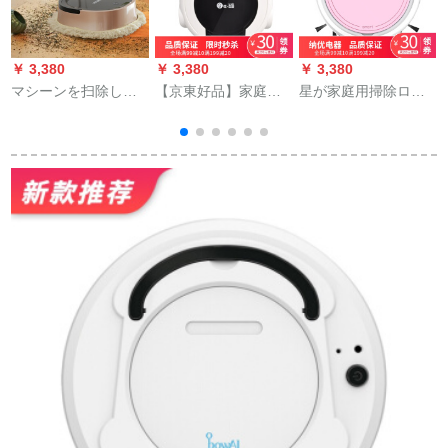
￥ 3,380
￥ 3,380
￥ 3,380
￥
マシーンを扫除し
【京東好品】家庭用
星が家庭用掃除ロボ
て、家庭用全自动で
全自動掃除ローボッ
ット全自動知能紫外
ラインにモーリング
トは一体計画式掃除
線掃除機の神器超薄
したローボット一体
機アクアワイト、
型を発見しました。
のマシーンが金色に
なります。