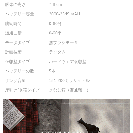
胴体の高さ
7-8 cm
バッテリー容量
2000-2349 mAH
航続時間
0-60分
適用面積
0-60平
モータタイプ
無ブラシモータ
計画技術
ランダム
仮想壁タイプ
ハードウェア仮想壁
バッテリーの数
5本
タンク容量
151-200ミリリットル
床引き/水箱タイプ
水なし箱（普通雑巾）